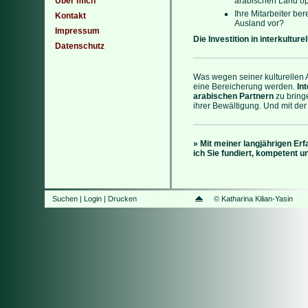
Über mich
arabischen Land op
Ihre Mitarbeiter ber
Kontakt
Ausland vor?
Impressum
Die Investition in interkultur
Datenschutz
Was wegen seiner kulturellen A
eine Bereicherung werden.
Int
arabischen Partnern
zu bring
ihrer Bewältigung. Und mit der
»
Mit meiner langjährigen Er
ich Sie fundiert, kompetent un
Suchen
|
Login
|
Drucken
© Katharina Kilian-Yasin