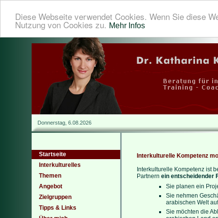
Diese Webseite verwendet Cookies. Wenn Sie diese We
Nutzung von Cookies zu.
Mehr Infos
Donnerstag, 6.08.2026
Startseite
Interkulturelle Kompetenz mot
Interkulturelles
Interkulturelle Kompetenz ist b
Themen
Partnern
ein entscheidender F
Angebot
Sie planen ein Proj
Sie nehmen Geschä
Zielgruppen
arabischen Welt au
Tipps & Links
Sie möchten die Abl